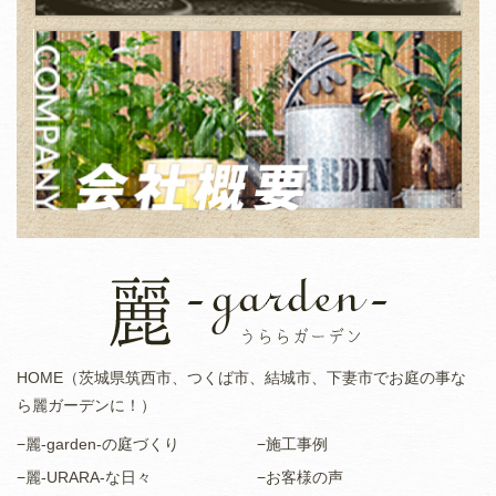
HOME（茨城県筑西市、つくば市、結城市、下妻市でお庭の事な
ら麗ガーデンに！）
−麗-garden-の庭づくり
−施工事例
−麗-URARA-な日々
−お客様の声