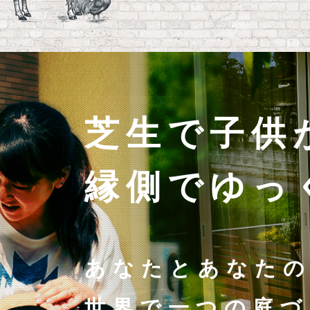
芝生で子供
縁側でゆっ
あなたとあなたの
世界で一つの庭づ