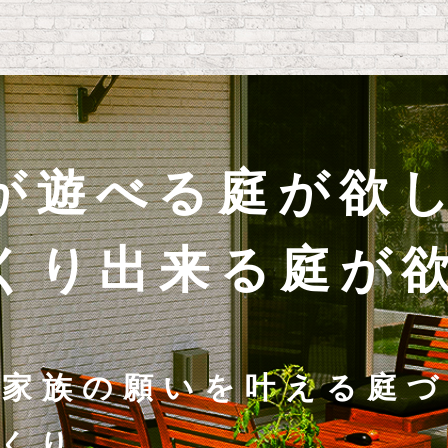
が遊べる庭が欲
くり出来る庭が
家族の願いを叶える庭づ
くり。