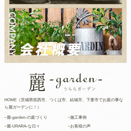
HOME（茨城県筑西市、つくば市、結城市、下妻市でお庭の事な
ら麗ガーデンに！）
−麗-garden-の庭づくり
−施工事例
−麗-URARA-な日々
−お客様の声