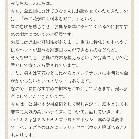
みなさんこんにちは。
今回、全五回に分けてみなさんにお話させていただきたいの
は、『春に花が咲く樹木を庭に。』という、
春の息吹を感じさせ、お庭を豪華に彩ってくれるのにおすす
めの樹木についてのご提案です。
お庭には沢山の可能性があります。趣味に特化したものや子
供やペットが遊べる家族団らんができるものなどなど。
そんな中でも、お庭に樹木を植えるというのは庭づくりの定
番として古くから愛されています。
また、樹木は草花などに比べるとメンテナンスに手間とお金
がかからないというメリットもあります。
なので、春におすすめの樹木をご紹介していきます。是非参
考にしていただきたいです。
今回は、公園の木や街路樹として親しみ深く、庭木としても
非常に人気の高いハナミズキについてお話していきます。
ハナミズキはミズキ科ミズキ属ヤマボウシ亜属の落葉高木
で、ハナミズキのほかにアメリカヤマボウシと呼ばれること
もあります。