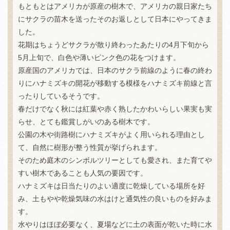
もともとはアメリカが原産の樹木で、アメリカの親日家たち
にサクラの苗木を送ったそのお返しとして日本にやってきま
した。
花期はちょうどサクラが散り終わったあたりの4月下旬から
5月上旬で、白色や薄いピンク色の花をつけます。
原産国のアメリカでは、日本のサクラ前線のように春の終わ
りにハナミズキの開花が移動する模様をハナミズキ前線と言
ったりしているそうです。
春だけでなく秋には紅葉や赤く熟したかわいらしい果実も実
らせ、とても鑑賞しがいのある樹木です。
公園の木や街路樹にハナミズキがよく用いられる理由とし
て、自然に樹形が整う性質が挙げられます。
そのため庭木のシンボルツリーとしても愛され、また育てや
すい樹木であることも人気の要因です。
ハナミズキは日当たりのよい適度に乾燥している場所を好
み、土もやや乾燥気味の水はけと通気性の良いものを好みま
す。
水やりはほぼ必要なく、夏場などに土の表面が乾いた時に水