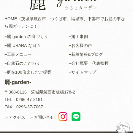
HOME（茨城県筑西市、つくば市、結城市、下妻市でお庭の事な
ら麗ガーデンに！）
−麗-garden-の庭づくり
−施工事例
−麗-URARA-な日々
−お客様の声
−工事メニュー
−新着情報&ブログ
−自然石のこだわり
−会社概要・代表挨拶
−庭を100倍楽しむご提案
−サイトマップ
麗-garden-
〒308-0116 茨城県筑西市板橋178-2
TEL 0296-47-3181
FAX 0296-37-7067
＞アクセス
＞お問い合せ