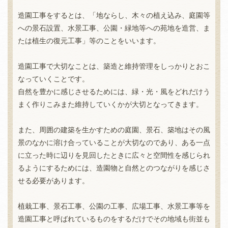
造園工事をするとは、「地ならし、木々の植え込み、庭園等
への景石設置、水景工事、公園・緑地等への苑地を造営、ま
たは植生の復元工事」等のことをいいます。
造園工事で大切なことは、築造と維持管理をしっかりとおこ
なっていくことです。
自然を豊かに感じさせるためには、緑・光・風をどれだけう
まく作りこみまた維持していくかが大切となってきます。
また、周囲の建築を生かすための庭園、景石、築地はその風
景のなかに溶け合っていることが大切なのであり、ある一点
に立った時に辺りを見回したときに広々と空間性を感じられ
るようにするためには、造園物と自然とのつながりを感じさ
せる必要があります。
植栽工事、景石工事、公園の工事、広場工事、水景工事等を
造園工事と呼ばれているものをするだけでその地域も街並も