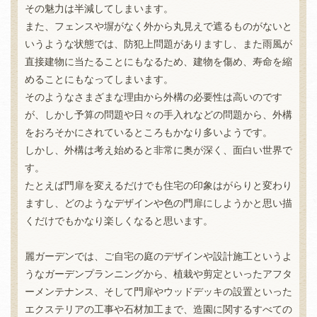
その魅力は半減してしまいます。
また、フェンスや塀がなく外から丸見えで遮るものがないと
いうような状態では、防犯上問題がありますし、また雨風が
直接建物に当たることにもなるため、建物を傷め、寿命を縮
めることにもなってしまいます。
そのようなさまざまな理由から外構の必要性は高いのです
が、しかし予算の問題や日々の手入れなどの問題から、外構
をおろそかにされているところもかなり多いようです。
しかし、外構は考え始めると非常に奥が深く、面白い世界で
す。
たとえば門扉を変えるだけでも住宅の印象はがらりと変わり
ますし、どのようなデザインや色の門扉にしようかと思い描
くだけでもかなり楽しくなると思います。
麗ガーデンでは、ご自宅の庭のデザインや設計施工というよ
うなガーデンプランニングから、植栽や剪定といったアフタ
ーメンテナンス、そして門扉やウッドデッキの設置といった
エクステリアの工事や石材加工まで、造園に関するすべての