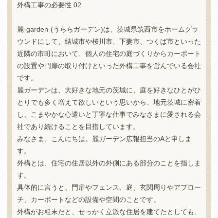
外構工事の必要性 02
麗-garden-(うららガーデン)は、茨城県筑西市をホームグラ
ウンドにして、結城市や桜川市、下妻市、つくば市といった
近隣の市町において、個人の住宅の庭づくりからカーポート
の設置や門扉の取り付けといった外構工事を営んでいる会社
です。
麗ガーデンは、大好きな地元の茨城に、庭を好きなひとがひ
とりでも多く増えて欲しいという思いから、地元茨城に密着
し、こまやかな心遣いと丁寧な仕事でみなさまに愛される会
社であり続けることを目指しています。
みなさま、こんにちは。麗ガーデン広報担当のAと申しま
す。
外構とは、住宅の住居以外の外側にある部分のことを指しま
す。
具体的に言うと、門扉やフェンス、庭、玄関周りやアプロー
チ、カーポートなどの設備や空間のことです。
外構がお粗末だと、せっかく立派な住居を建てたとしても、