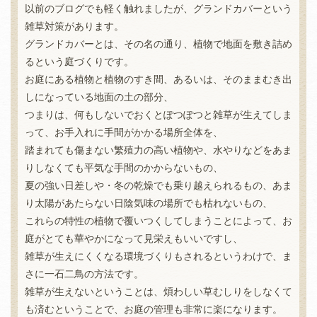
以前のブログでも軽く触れましたが、グランドカバーという
雑草対策があります。
グランドカバーとは、その名の通り、植物で地面を敷き詰め
るという庭づくりです。
お庭にある植物と植物のすき間、あるいは、そのままむき出
しになっている地面の土の部分、
つまりは、何もしないでおくとぽつぽつと雑草が生えてしま
って、お手入れに手間がかかる場所全体を、
踏まれても傷まない繁殖力の高い植物や、水やりなどをあま
りしなくても平気な手間のかからないもの、
夏の強い日差しや・冬の乾燥でも乗り越えられるもの、あま
り太陽があたらない日陰気味の場所でも枯れないもの、
これらの特性の植物で覆いつくしてしまうことによって、お
庭がとても華やかになって見栄えもいいですし、
雑草が生えにくくなる環境づくりもされるというわけで、ま
さに一石二鳥の方法です。
雑草が生えないということは、煩わしい草むしりをしなくて
も済むということで、お庭の管理も非常に楽になります。