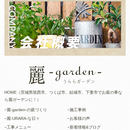
HOME（茨城県筑西市、つくば市、結城市、下妻市でお庭の事な
ら麗ガーデンに！）
−麗-garden-の庭づくり
−施工事例
−麗-URARA-な日々
−お客様の声
−工事メニュー
−新着情報&ブログ