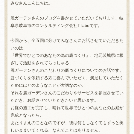
みなさんこんにちは。
麗ガーデンさんのブログを書かせていただいております、岐
阜県岐阜市のコンサルティング会社T-laboです。
今回から、全五回に分けてみなさんにお話させていただきた
いのは、
『世界でひとつのあなたの為の庭づくり』、地元茨城県に根
ざして活動をされてらっしゃる、
麗ガーデンさんのこだわりの庭づくりについてのお話です。
庭づくりを依頼する方に喜んでいただく、満足していただく
ためにはどのようなことが大切なのか、
それを麗ガーデンさんのこだわりやサービスを参照させてい
ただき、お話させていただきたいと思います。
お庭の施工が完了し、晴れて世界でひとつのあなたのお庭が
完成となったら、
あたりまえのことなのですが、後は何もしなくてもずっと美
しいままいてくれる、なんてことはありません。