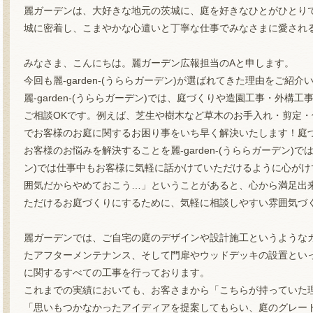
麗ガーデンは、大好きな地元の茨城に、庭を好きなひとがひとり
城に密着し、こまやかな心遣いと丁寧な仕事でみなさまに愛され
みなさま、こんにちは。麗ガーデン広報担当のAと申します。
今回も麗-garden-(うららガーデン)が選ばれてきた理由をご紹介
麗-garden-(うららガーデン)では、庭づくりや造園工事・外
ご相談OKです。例えば、芝生や樹木など草木のお手入れ・剪定
でお客様のお庭に関するお困り事をいち早く解決いたします！庭
お客様のお悩みを解決することを麗-garden-(うららガーデン)では
ン)では仕事中もお客様に気軽に話かけていただけるように心が
囲気だからやめておこう…」ということがあると、心から満足出
ただけるお庭づくりにするために、気軽に相談しやすい雰囲気づ
麗ガーデンでは、ご自宅の庭のデザインや設計施工というような
たアフターメンテナンス、そして門扉やウッドデッキの設置とい
に関するすべての工事を行っております。
これまでの実績においても、お客さまから「こちらが持っていた
「思いもつかなかったアイディアを提案してもらい、庭のグレー