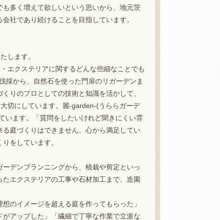
でも多く増えて欲しいという思いから、地元茨
る会社であり続けることを目指しています。
いたします。
構工事・エクステリアに関するどんな些細なことでも
・伐採から、自然石を使った門扉のリガーデンま
づくりのプロとしての技術と知識を活かして、
大切にしています。麗-garden-(うららガーデ
けています。「質問をしたいけれど聞きにくい雰
来る庭づくりはできません。心から満足してい
くりをしています。
ガーデンプランニングから、植栽や剪定といっ
ったエクステリアの工事や石材加工まで、造園
理想のイメージを超える庭を作ってもらった」
ドがアップした」「繊細で丁寧な作業で立派な