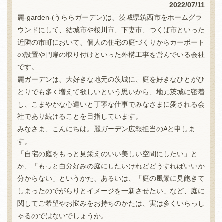
2022/07/11
麗-garden-(うららガーデン)は、茨城県筑西市をホームグラ
ウンドにして、結城市や桜川市、下妻市、つくば市といった
近隣の市町において、個人の住宅の庭づくりからカーポート
の設置や門扉の取り付けといった外構工事を営んでいる会社
です。
麗ガーデンは、大好きな地元の茨城に、庭を好きなひとがひ
とりでも多く増えて欲しいという思いから、地元茨城に密着
し、こまやかな心遣いと丁寧な仕事でみなさまに愛される会
社であり続けることを目指しています。
みなさま、こんにちは。麗ガーデン広報担当のAと申しま
す。
「自宅の庭をもっと見栄えのいい美しい空間にしたい」と
か、「もっと自分好みの庭にしたいけれどどうすればいいか
分からない」というかた、あるいは、「庭の風景に見飽きて
しまったのでがらりとイメージを一新させたい」など、庭に
関してご希望やお悩みをお持ちのかたは、実は多くいらっし
ゃるのではないでしょうか。