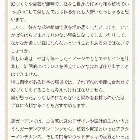
庭づくりや園芸が趣味で、庭をご自身の好きな花や植物でい
っぱいにして楽しんでおられるかたも大勢いらっしゃると思
います。
しかし、好きな花や植物で庭を埋め尽くしたとしても、どこ
かばらばらでまとまりのない印象になってしまったりして、
なかなか美しい庭にならないということもあるのではないで
しょうか。
美しい庭は、やはり統一したイメージのもとでデザインを計
算し、計画的にバランスを整えていかなければ作り出すこと
はできません。
特に四季がある日本の環境では、それぞれの季節に合わせて
庭づくりをすることも考えなければなりません。
庭が思ったようなものにならないと悩みをお持ちのかたは、
プロに依頼することをおすすめします。
麗ガーデンでは、ご自宅の庭のデザインや設計施工というよ
うなガーデンプランニングから、植栽や剪定といったアフタ
ーメンテナンス、そして門扉やウッドデッキの設置といった