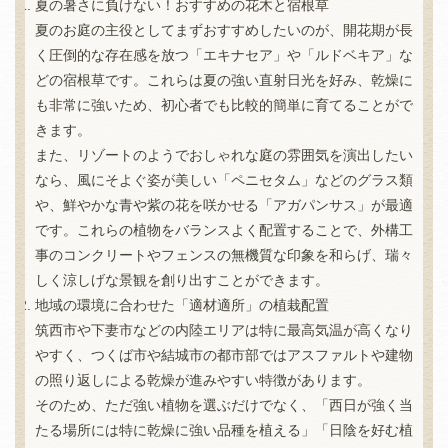
夏の暑さに負けない！おすすめの花木と宿根草
夏のお庭の主役としてまずおすすめしたいのが、開花期が長
く圧倒的な存在感を放つ「エキナセア」や「ルドベキア」な
どの宿根草です。これらは夏の強い直射日光を好み、乾燥に
も非常に強いため、初心者でも比較的簡単に育てることがで
きます。
また、リゾートのようでおしゃれな庭の雰囲気を演出したい
なら、風にそよぐ姿が美しい「ペニセタム」などのグラス類
や、鮮やかな青や紫の花を咲かせる「アガパンサス」が最適
です。これらの植物をバランスよく配置することで、外構工
事のコンクリートやフェンスの無機質な印象を和らげ、瑞々
しく涼しげな景観を創り出すことができます。
地域の環境に合わせた「適材適所」の植栽配置
筑西市や下妻市などの内陸エリアは特に最高気温が高くなり
やすく、つくば市や結城市の都市部ではアスファルトや建物
の照り返しによる乾燥が進みやすい特徴があります。
そのため、ただ強い植物を選ぶだけでなく、「西日が強く当
たる場所には特に乾燥に強い品種を植える」「日陰を好む植