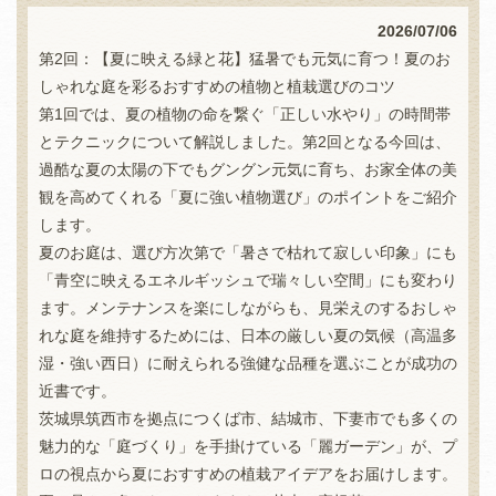
2026/07/06
第2回：【夏に映える緑と花】猛暑でも元気に育つ！夏のお
しゃれな庭を彩るおすすめの植物と植栽選びのコツ
第1回では、夏の植物の命を繋ぐ「正しい水やり」の時間帯
とテクニックについて解説しました。第2回となる今回は、
過酷な夏の太陽の下でもグングン元気に育ち、お家全体の美
観を高めてくれる「夏に強い植物選び」のポイントをご紹介
します。
夏のお庭は、選び方次第で「暑さで枯れて寂しい印象」にも
「青空に映えるエネルギッシュで瑞々しい空間」にも変わり
ます。メンテナンスを楽にしながらも、見栄えのするおしゃ
れな庭を維持するためには、日本の厳しい夏の気候（高温多
湿・強い西日）に耐えられる強健な品種を選ぶことが成功の
近書です。
茨城県筑西市を拠点につくば市、結城市、下妻市でも多くの
魅力的な「庭づくり」を手掛けている「麗ガーデン」が、プ
ロの視点から夏におすすめの植栽アイデアをお届けします。