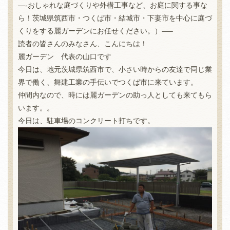
—-おしゃれな庭づくりや外構工事など、お庭に関する事な
ら！茨城県筑西市・つくば市・結城市・下妻市を中心に庭づ
くりをする麗ガーデンにお任せください。）—–
読者の皆さんのみなさん、こんにちは！
麗ガーデン 代表の山口です
今日は、地元茨城県筑西市で、小さい時からの友達で同じ業
界で働く、舞建工業の手伝いでつくば市に来ています。
仲間内なので、時には麗ガーデンの助っ人としても来てもら
います。。
今日は、駐車場のコンクリート打ちです。