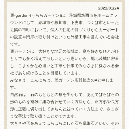
2022/01/24
麗-garden-(うららガーデン)は、茨城県筑西市をホームグラ
ウンドにして、結城市や桜川市、下妻市、つくば市といった
近隣の市町において、個人の住宅の庭づくりからカーポート
の設置や門扉の取り付けといった外構工事を営んでいる会社
です。
麗ガーデンは、大好きな地元の茨城に、庭を好きなひとがひ
とりでも多く増えて欲しいという思いから、地元茨城に密着
し、こまやかな心遣いと丁寧な仕事でみなさまに愛される会
社であり続けることを目指しています。
みなさま、こんにちは。麗ガーデン広報担当のAと申しま
す。
自然石は、石のもともとの形を生かして、あえてばらばらの
形のものを複雑に組み合わせていく方法から、正方形や長方
形に正確に切り出してきちんと並べていく方法まで、さまざ
まな手法で取り扱うことができます。
大きさや形をあえてばらばらにした石を乱形石といい、その