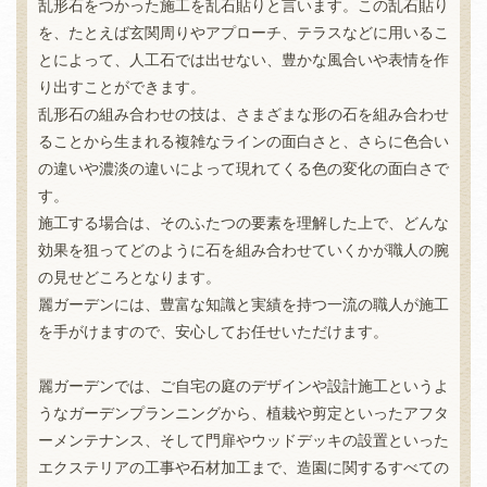
乱形石をつかった施工を乱石貼りと言います。この乱石貼り
を、たとえば玄関周りやアプローチ、テラスなどに用いるこ
とによって、人工石では出せない、豊かな風合いや表情を作
り出すことができます。
乱形石の組み合わせの技は、さまざまな形の石を組み合わせ
ることから生まれる複雑なラインの面白さと、さらに色合い
の違いや濃淡の違いによって現れてくる色の変化の面白さで
す。
施工する場合は、そのふたつの要素を理解した上で、どんな
効果を狙ってどのように石を組み合わせていくかが職人の腕
の見せどころとなります。
麗ガーデンには、豊富な知識と実績を持つ一流の職人が施工
を手がけますので、安心してお任せいただけます。
麗ガーデンでは、ご自宅の庭のデザインや設計施工というよ
うなガーデンプランニングから、植栽や剪定といったアフタ
ーメンテナンス、そして門扉やウッドデッキの設置といった
エクステリアの工事や石材加工まで、造園に関するすべての