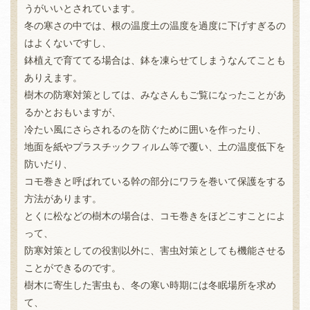
うがいいとされています。
冬の寒さの中では、根の温度土の温度を過度に下げすぎるの
はよくないですし、
鉢植えで育ててる場合は、鉢を凍らせてしまうなんてことも
ありえます。
樹木の防寒対策としては、みなさんもご覧になったことがあ
るかとおもいますが、
冷たい風にさらされるのを防ぐために囲いを作ったり、
地面を紙やプラスチックフィルム等で覆い、土の温度低下を
防いだり、
コモ巻きと呼ばれている幹の部分にワラを巻いて保護をする
方法があります。
とくに松などの樹木の場合は、コモ巻きをほどこすことによ
って、
防寒対策としての役割以外に、害虫対策としても機能させる
ことができるのです。
樹木に寄生した害虫も、冬の寒い時期には冬眠場所を求め
て、