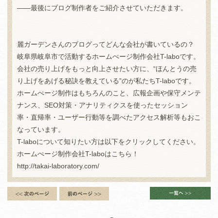
――最後にブログ制作者をご紹介させていただきます。
麗ガーデンさんのブログってどんな会社が書いているの？
岐阜県岐阜市で活動するホームぺージ制作会社T-laboです。
会社の売り上げをもっと向上させたい方に、“ほんとうの売
り上げをあげる秘訣を教えている”のが私たちT-laboです。
ホームぺージ制作はもちろんのこと、広報企画や保守メンテ
ナンス、SEO対策・アナリティクスを使ったセッション
率・直帰率・ユーザー行動等を調べたアクセス解析等もおこ
なっています。
T-laboについて知りたい方は以下をクリックしてください。
ホームぺージ制作会社T-laboはこちら！
http://takai-laboratory.com/