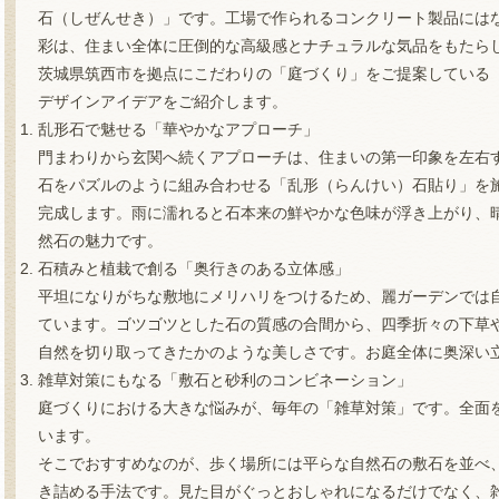
石（しぜんせき）」です。工場で作られるコンクリート製品には
彩は、住まい全体に圧倒的な高級感とナチュラルな気品をもたら
茨城県筑西市を拠点にこだわりの「庭づくり」をご提案している
デザインアイデアをご紹介します。
乱形石で魅せる「華やかなアプローチ」
門まわりから玄関へ続くアプローチは、住まいの第一印象を左右
石をパズルのように組み合わせる「乱形（らんけい）石貼り」を
完成します。雨に濡れると石本来の鮮やかな色味が浮き上がり、
然石の魅力です。
石積みと植栽で創る「奥行きのある立体感」
平坦になりがちな敷地にメリハリをつけるため、麗ガーデンでは
ています。ゴツゴツとした石の質感の合間から、四季折々の下草
自然を切り取ってきたかのような美しさです。お庭全体に奥深い
雑草対策にもなる「敷石と砂利のコンビネーション」
庭づくりにおける大きな悩みが、毎年の「雑草対策」です。全面
います。
そこでおすすめなのが、歩く場所には平らな自然石の敷石を並べ
き詰める手法です。見た目がぐっとおしゃれになるだけでなく、