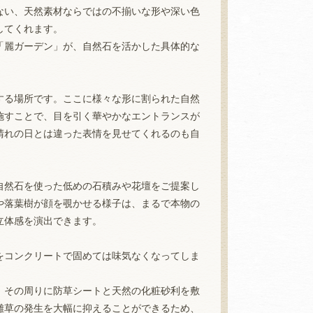
ない、天然素材ならではの不揃いな形や深い色
してくれます。
「麗ガーデン」が、自然石を活かした具体的な
する場所です。ここに様々な形に割られた自然
施すことで、目を引く華やかなエントランスが
晴れの日とは違った表情を見せてくれるのも自
自然石を使った低めの石積みや花壇をご提案し
や落葉樹が顔を覗かせる様子は、まるで本物の
立体感を演出できます。
をコンクリートで固めては味気なくなってしま
、その周りに防草シートと天然の化粧砂利を敷
雑草の発生を大幅に抑えることができるため、