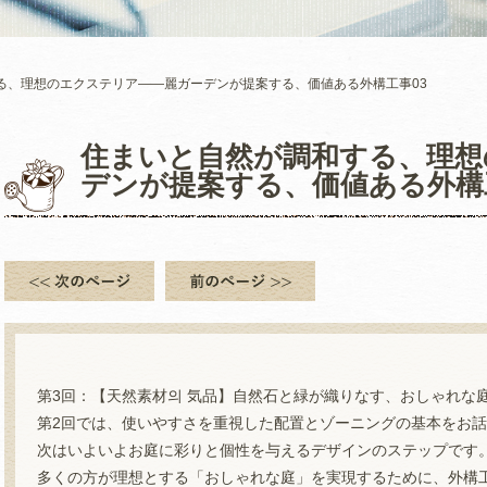
る、理想のエクステリア――麗ガーデンが提案する、価値ある外構工事03
住まいと自然が調和する、理想
デンが提案する、価値ある外構
第3回：【天然素材의 気品】自然石と緑が織りなす、おしゃれな
第2回では、使いやすさを重視した配置とゾーニングの基本をお
次はいよいよお庭に彩りと個性を与えるデザインのステップです
多くの方が理想とする「おしゃれな庭」を実現するために、外構