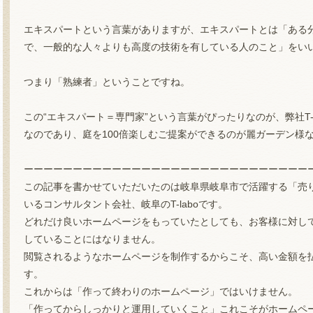
エキスパートという言葉がありますが、エキスパートとは「ある
で、一般的な人々よりも高度の技術を有している人のこと」をい
つまり「熟練者」ということですね。
この“エキスパート＝専門家”という言葉がぴったりなのが、弊社T-
なのであり、庭を100倍楽しむご提案ができるのが麗ガーデン様
ーーーーーーーーーーーーーーーーーーーーーーーーーーーーー
この記事を書かせていただいたのは岐阜県岐阜市で活躍する「売
いるコンサルタント会社、岐阜のT-laboです。
どれだけ良いホームページをもっていたとしても、お客様に対し
していることにはなりません。
閲覧されるようなホームページを制作するからこそ、高い金額を
す。
これからは「作って終わりのホームページ」ではいけません。
「作ってからしっかりと運用していくこと」これこそがホームペ