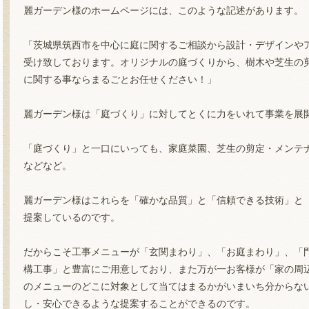
麗ガーデン様のホームページには、このような記述があります。
「茨城県筑西市を中心に庭に関するご相談から設計・デザインや
受け致しております。オリジナルの庭づくりから、樹木や芝生の
に関する事ならまるごとお任せください！」
麗ガーデン様は「庭づくり」に対してとくに力をいれて事業を展
「庭づくり」と一口にいっても、家庭菜園、芝生の剪定・メンテ
などなど。
麗ガーデン様はこれらを「確かな品質」と「信頼できる技術」と「
提案しているのです。
だからこそ工事メニューが「玄関まわり」、「お庭まわり」、「
構工事」と豊富にご用意しており、また万が一お客様が「家の周
のメニューのどこに対象として当てはまるかがいまいち分からな
し・安心できるような提案することができるのです。