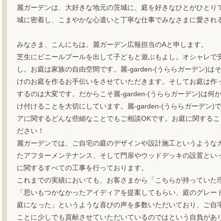
麗ガーデンは、大好きな地元の茨城に、庭を好きなひとがひとり
城に密着し、こまやかな心遣いと丁寧な仕事でみなさまに愛され
みなさま、こんにちは。麗ガーデン広報担当のAと申します。
芝生にビニールプールを出して子どもと遊ぶもよし。オシャレで
し。お庭は家族の自由空間です。麗-garden-(うららガーデン
けのお庭を作るお手伝いをさせていただきます。そしてお庭は作
するのは大変です。だからこそ麗-garden-(うららガーデン)
け付けることを大切にしています。麗-garden-(うららガーデ
アに関するどんな些細なことでもご相談OKです。お庭に関することなら
ださい！
麗ガーデンでは、ご自宅の庭のデザインや設計施工というような
たアフターメンテナンス、そして門扉やウッドデッキの設置とい
に関するすべての工事を行っております。
これまでの実績においても、お客さまから「こちらが持っていた
「思いもつかなかったアイディアを提案してもらい、庭のグレー
庭になった」というような喜びの声を多数いただいており、ご自
ことに少しでも貢献させていただいているのではという自負があ