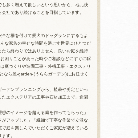
でも多く増えて欲しいという思いから、地元茨
る会社であり続けることを目指しています。
安全な柵を付けて愛犬のドッグランにするもよ
)はそんな家族の幸せな時間を過ごす世界にひとつだ
ったら終わりではありません。良いお庭を維持
は何かお困りごとがあった時やご相談などにすぐに駆
ン)では庭づくりや造園工事・外構工事・エクステリ
麗-garden-(うららガーデン)にお任せく
ガーデンプランニングから、植栽や剪定といっ
ったエクステリアの工事や石材加工まで、造園
理想のイメージを超える庭を作ってもらった」
ドがアップした」「繊細で丁寧な作業で立派な
宅で庭を楽しんでいただくご家庭が増えている
ります。